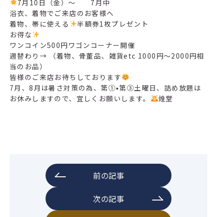
7月10日（金）〜 7月中
浴衣、着物でご来店のお客様へ
着物、帯に使える
半額券1枚プレゼント
お得な
ワンコイン500円ワゴンコーナー開催
週替わり→ （着物、骨董品、雑貨etc 1000円〜2000円相
当のお品）
皆様のご来店お待ちしております
7月、8月は暑さ対策の為、第①•第③土曜日、詰め放題は
お休みしますので、宜しくお願いします。
煌堂
前の記事
次の記事